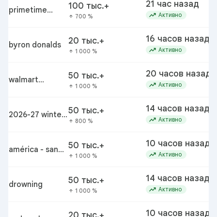
21 час назад
100 тыс.+
primetime
trending_up
Активно
700 %
arrow_upward
movie
16 часов назад
20 тыс.+
byron donalds
trending_up
Активно
1 000 %
arrow_upward
20 часов назад
50 тыс.+
walmart
trending_up
Активно
1 000 %
arrow_upward
bettergoods
pistachio nut
14 часов назад
50 тыс.+
butter recall
2026-27 winter
trending_up
Активно
800 %
arrow_upward
weather
predictions
10 часов назад
50 тыс.+
américa - san
trending_up
Активно
1 000 %
arrow_upward
diego fc
14 часов назад
50 тыс.+
drowning
trending_up
Активно
1 000 %
arrow_upward
10 часов назад
20 тыс.+