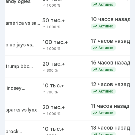
andy ogles
trending_up
Активно
1 000 %
arrow_upward
10 часов назад
50 тыс.+
américa vs san
trending_up
Активно
1 000 %
arrow_upward
diego
17 часов назад
100 тыс.+
blue jays vs
trending_up
Активно
1 000 %
arrow_upward
cubs
16 часов назад
20 тыс.+
trump bbc
trending_up
Активно
800 %
arrow_upward
discovery order
pause
12 часов назад
10 тыс.+
lindsey
trending_up
Активно
700 %
arrow_upward
buckingham
11 часов назад
20 тыс.+
sparks vs lynx
trending_up
Активно
1 000 %
arrow_upward
13 часов назад
10 тыс.+
brock
trending_up
Активно