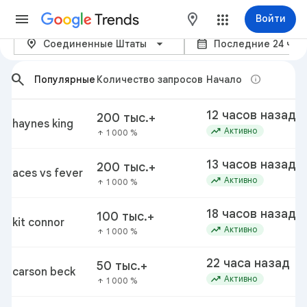
Trends
maps
Войти
location_on
calendar_month
Популярные запросы – Googl
Соединенные Штаты
Последние 24 час
arrow_back_ios_new
arrow_forward_ios
search
info
Популярные
Количество запросов
Начало
12 часов назад
200 тыс.+
haynes king
trending_up
Активно
1 000 %
arrow_upward
13 часов назад
200 тыс.+
aces vs fever
trending_up
Активно
1 000 %
arrow_upward
18 часов назад
100 тыс.+
kit connor
trending_up
Активно
1 000 %
arrow_upward
22 часа назад
50 тыс.+
carson beck
trending_up
Активно
1 000 %
arrow_upward