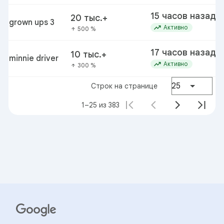
15 часов назад
20 тыс.+
grown ups 3
trending_up
Активно
500 %
arrow_upward
17 часов назад
10 тыс.+
minnie driver
trending_up
Активно
300 %
arrow_upward
25
Строк на странице
1–25 из 383