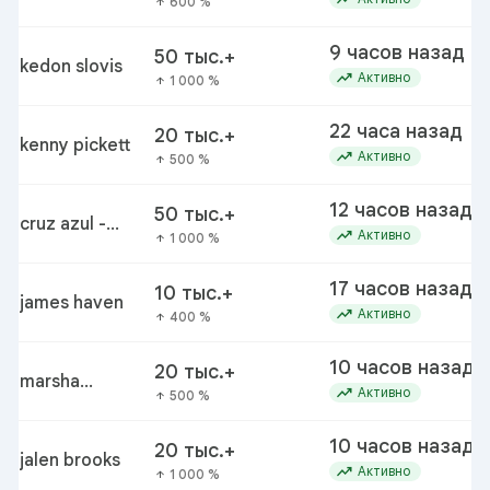
600 %
arrow_upward
rechsteiner
9 часов назад
50 тыс.+
kedon slovis
trending_up
Активно
1 000 %
arrow_upward
22 часа назад
20 тыс.+
kenny pickett
trending_up
Активно
500 %
arrow_upward
12 часов назад
50 тыс.+
cruz azul -
trending_up
Активно
1 000 %
arrow_upward
philadelphia
17 часов назад
10 тыс.+
james haven
trending_up
Активно
400 %
arrow_upward
10 часов назад
20 тыс.+
marsha
trending_up
Активно
500 %
arrow_upward
blackburn
10 часов назад
20 тыс.+
jalen brooks
trending_up
Активно
1 000 %
arrow_upward